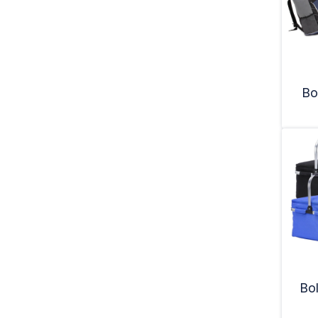
Bo
Bo