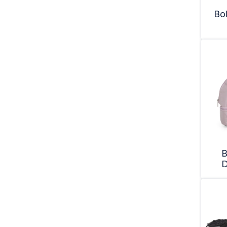
Bo
B
D